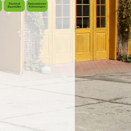
Fischhof
Dekorationen
Baumüller
Köhnemann