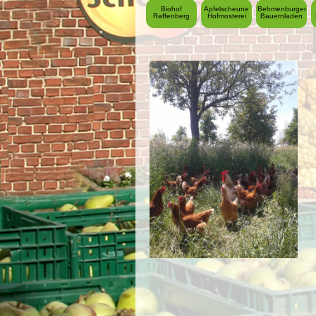
Biohof
Apfelscheune
Behmenburger
Raffenberg
Hofmosterei
Bauernladen