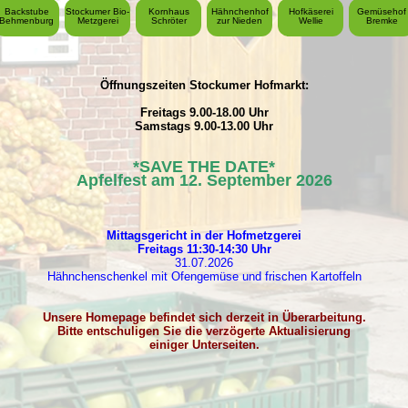
Backstube
Stockumer Bio-
Kornhaus
Hähnchenhof
Hofkäserei
Gemüsehof
Behmenburg
Metzgerei
Schröter
zur Nieden
Wellie
Bremke
Öffnungszeiten Stockumer Hofmarkt:
Freitags 9.00-18.00 Uhr
Samstags 9.00-13.00 Uhr
*SAVE THE DATE*
Apfelfest am 12. September 2026
Mittagsgericht in der Hofm
etzgerei
Freitags 11:30-14:30 Uhr
31.07.2026
Hähnchenschenkel mit Ofengemüse und frischen Kartoffeln
Unsere Homepage befindet sich derzeit in Überarbeitung.
Bitte entschuligen Sie die verzögerte Aktualisierung
einiger Unterseiten.