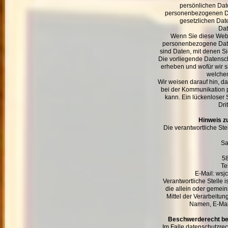
persönlichen Dat
personenbezogenen Da
gesetzlichen Date
Dat
Wenn Sie diese Web
personenbezogene Dat
sind Daten, mit denen Si
Die vorliegende Datensch
erheben und wofür wir si
welchem
Wir weisen darauf hin, da
bei der Kommunikation p
kann. Ein lückenloser 
Dri
Hinweis zu
Die verantwortliche Ste
Sa
5
Te
E-Mail: ws
Verantwortliche Stelle i
die allein oder gemei
Mittel der Verarbeitu
Namen, E-Mail
Beschwerderecht bei
Im Falle datenschutzrec