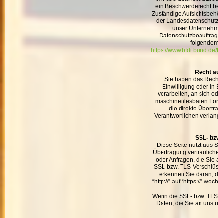
ein Beschwerderecht be
Zuständige Aufsichtsbehö
der Landesdatenschutz
unser Unternehme
Datenschutzbeauftrag
folgendem
https://www.bfdi.bund.de/
Recht au
Sie haben das Recht
Einwilligung oder in 
verarbeiten, an sich o
maschinenlesbaren For
die direkte Übert
Verantwortlichen verlang
SSL- bz
Diese Seite nutzt aus 
Übertragung vertrauliche
oder Anfragen, die Sie 
SSL-bzw. TLS-Verschlüs
erkennen Sie daran, d
“http://” auf “https://” 
Wenn die SSL- bzw. TLS-V
Daten, die Sie an uns ü