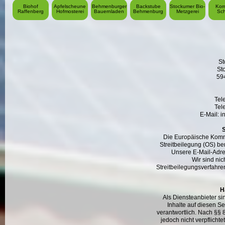
Biohof
Apfelscheune
Behmenburger
Backstube
Stockumer Bio-
Kor
Raffenberg
Hofmosterei
Bauernladen
Behmenburg
Metzgerei
Sch
St
St
59
Tel
Tel
E-Mail: 
S
Die Europäische Kommis
Streitbeilegung (OS) ber
Unsere E-Mail-Adre
Wir sind nich
Streitbeilegungsverfahre
H
Als Diensteanbieter si
Inhalte auf diesen S
verantwortlich. Nach §§ 
jedoch nicht verpflichte