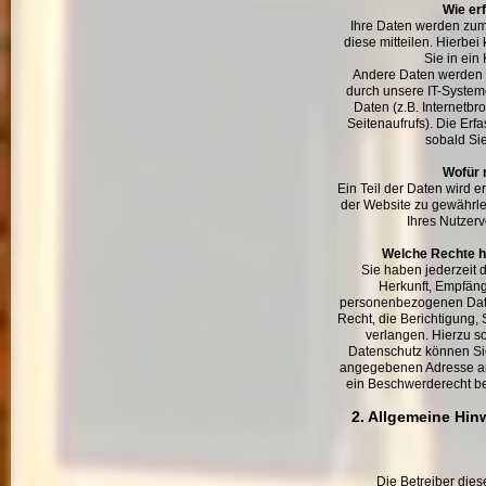
Wie er
Ihre Daten werden zum
diese mitteilen. Hierbei
Sie in ein
Andere Daten werden 
durch unsere IT-Systeme
Daten (z.B. Internetbr
Seitenaufrufs). Die Erf
sobald Sie
Wofür 
Ein Teil der Daten wird e
der Website zu gewährle
Ihres Nutzer
Welche Rechte ha
Sie haben jederzeit 
Herkunft, Empfäng
personenbezogenen Date
Recht, die Berichtigung,
verlangen. Hierzu 
Datenschutz können Sie
angegebenen Adresse an
ein Beschwerderecht be
2. Allgemeine Hin
Die Betreiber dies