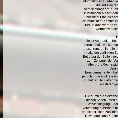
Informationen zu überw
die auf eine re
Verpflichtungen zur En
Informationen nach den
unberührt. Eine diesbe
Zeitpunkt der Kenntnis e
Bei Bekanntwerden vo
werden wir die
H
Unser Angebot enthält 
deren Inhalte wir keine
diese fremden Inhalte 
Inhalte der verlinkten Se
Betreiber der Seiten ver
zum Zeitpunkt der Ve
überprüft. Rechtswid
Verli
Eine permanente inhaltl
jedoch ohne konkrete Anh
zumutbar. Bei Bekannt
wir derartig
Die durch die Seitenbet
diesen Seiten unterli
Vervielfältigung, Bea
Verwertung außerhalb d
der schriftlichen Zustimm
Downloads und Kopien d